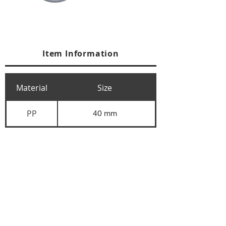
Item Information
Material
Size
PP
40 mm
+84 274 3783311
+84 274 3783310
(
FAX)
yusuk@oksung.co